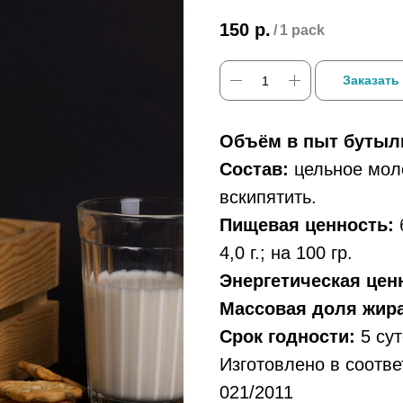
150
р.
/
1 pack
Заказать
Объём в пыт бутыл
Состав:
цельное мол
вскипятить.
Пищевая ценность:
б
4,0 г.; на 100 гр.
Энергетическая цен
Массовая доля жира
Срок годности:
5 сут
Изготовлено в соотв
021/2011